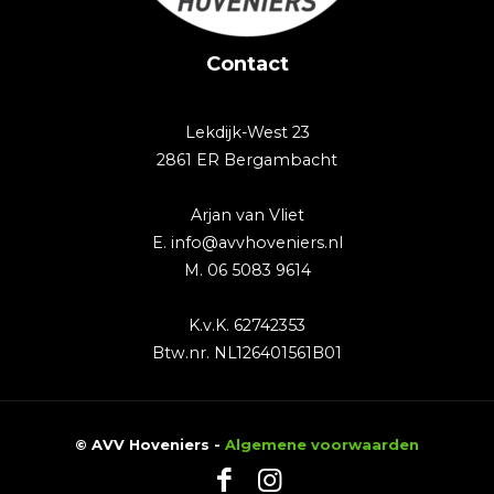
Contact
Lekdijk-West 23
2861 ER Bergambacht
Arjan van Vliet
E. info@avvhoveniers.nl
M. 06 5083 9614
K.v.K. 62742353
Btw.nr. NL126401561B01
© AVV Hoveniers -
Algemene voorwaarden