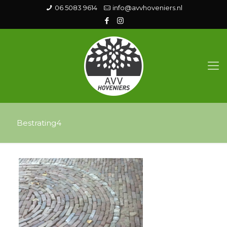
06 5083 9614
info@avvhoveniers.nl
Bestrating4