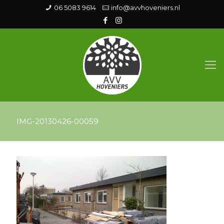
06 5083 9614
info@avvhoveniers.nl
IMG-20130426-00059