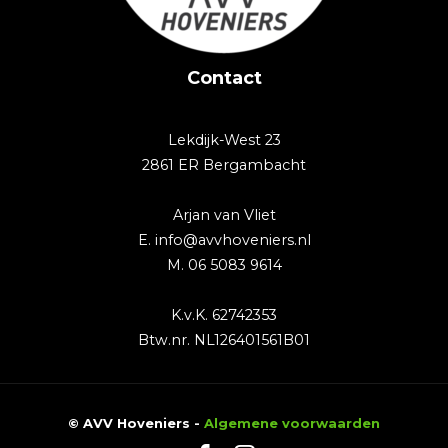
Contact
Lekdijk-West 23
2861 ER Bergambacht
Arjan van Vliet
E. info@avvhoveniers.nl
M. 06 5083 9614
K.v.K. 62742353
Btw.nr. NL126401561B01
© AVV Hoveniers -
Algemene voorwaarden