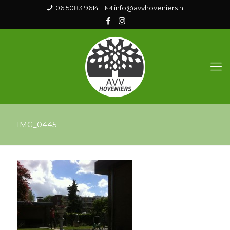
06 5083 9614
info@avvhoveniers.nl
IMG_0445