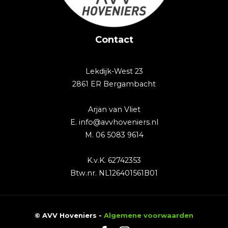
Contact
Lekdijk-West 23
2861 ER Bergambacht
Arjan van Vliet
E. info@avvhoveniers.nl
M. 06 5083 9614
K.v.K. 62742353
Btw.nr. NL126401561B01
© AVV Hoveniers -
Algemene voorwaarden