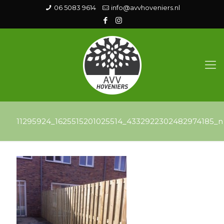
06 5083 9614
info@avvhoveniers.nl
11295924_1625515201025514_4332922302482974185_n