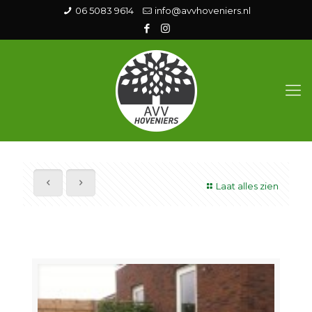
06 5083 9614
info@avvhoveniers.nl
Laat alles zien