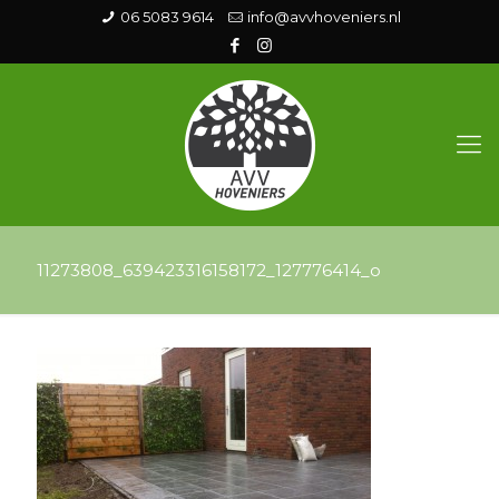
06 5083 9614
info@avvhoveniers.nl
11273808_639423316158172_127776414_o