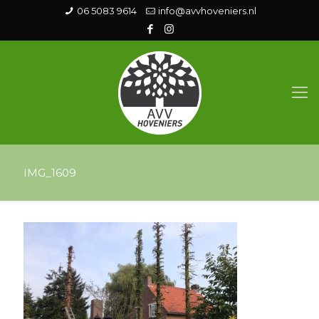
06 5083 9614
info@avvhoveniers.nl
IMG_1609