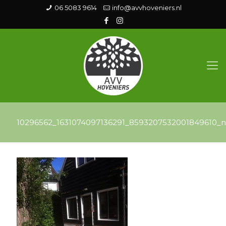
06 5083 9614
info@avvhoveniers.nl
10296562_1631074097136291_8593207532001849610_n