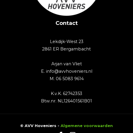
Contact
Lekdijk-West 23
2861 ER Bergambacht
Arjan van Vliet
E. info@avvhoveniers.nl
M. 06 5083 9614
K.v.K. 62742353
Btw.nr. NL126401561B01
© AVV Hoveniers -
Algemene voorwaarden