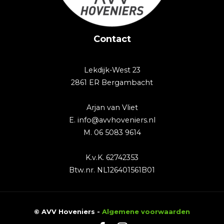
Contact
Lekdijk-West 23
2861 ER Bergambacht
Arjan van Vliet
E. info@avvhoveniers.nl
M. 06 5083 9614
K.v.K. 62742353
Btw.nr. NL126401561B01
© AVV Hoveniers -
Algemene voorwaarden