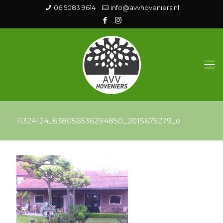
06 5083 9614
info@avvhoveniers.nl
11324124_638056536294850_2015675279_o