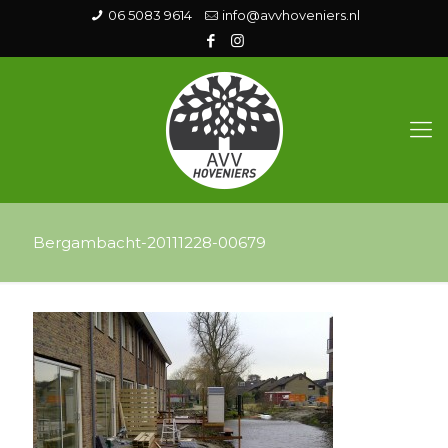
06 5083 9614
info@avvhoveniers.nl
Bergambacht-20111228-00679