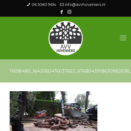
06 5083 9614
info@avvhoveniers.nl
11698480_1642060476037653_6768043918630882638