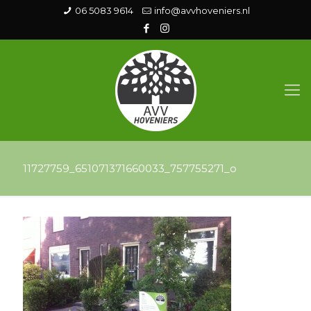
06 5083 9614
info@avvhoveniers.nl
11727759_651071371660033_757755271_o